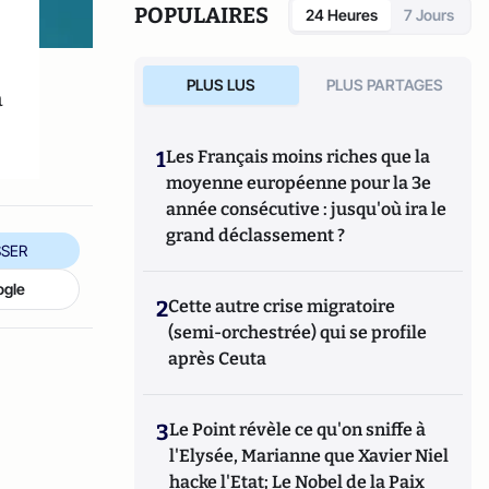
POPULAIRES
24 Heures
7 Jours
PLUS LUS
PLUS PARTAGES
a
1
Les Français moins riches que la
moyenne européenne pour la 3e
année consécutive : jusqu'où ira le
grand déclassement ?
SER
ogle
2
Cette autre crise migratoire
(semi-orchestrée) qui se profile
après Ceuta
3
Le Point révèle ce qu'on sniffe à
l'Elysée, Marianne que Xavier Niel
hacke l'Etat; Le Nobel de la Paix