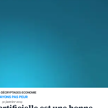
E
›
DÉCRYPTAGES
›
ECONOMIE
'AYONS PAS PEUR
31 janvier 2015