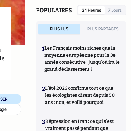
POPULAIRES
24 Heures
7 Jours
s
PLUS LUS
PLUS PARTAGES
1
Les Français moins riches que la
u
moyenne européenne pour la 3e
le
année consécutive : jusqu'où ira le
grand déclassement ?
2
L’été 2026 confirme tout ce que
les écologistes disent depuis 50
SER
ans : non, et voilà pourquoi
ogle
3
Répression en Iran : ce qui s'est
vraiment passé pendant que