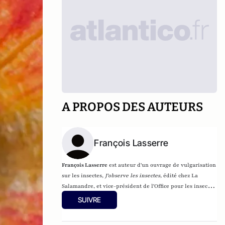
A PROPOS DES AUTEURS
François Lasserre
François Lasserre
est auteur d'un ouvrage de vulgarisation
sur les insectes,
J'observe les insectes
,
édité chez La
Salamandre, et v
ice-président de l'
Office pour les insectes
et leur environnement
. Il est également co-président de
SUIVRE
Graine Ile-de-France
, un reseau de structures qui font de
l'éducation à l'environnement.