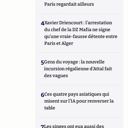
Paris regardait ailleurs
4
Xavier Driencourt : l’arrestation
du chef de la DZ Mafia ne signe
qu’une vraie-fausse détente entre
Paris et Alger
5
Gens du voyage : la nouvelle
incursion régalienne d'Attal fait
des vagues
6
Ces quatre pays asiatiques qui
misent sur l’IA pour renverser la
table
7
Les singes ont eux aussi des