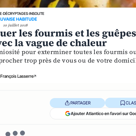
E
›
DÉCRYPTAGES
›
INSOLITE
UVAISE HABITUDE
10 juillet 2018
tuer les fourmis et les guêpe
vec la vague de chaleur
niosité pour exterminer toutes les fourmis o
pprocher trop près de vous ou de votre domici
François Lasserre
PARTAGER
CLAS
Ajouter Atlantico en favori sur Go