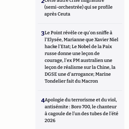
2
Cette autre crise migratoire
(semi-orchestrée) qui se profile
après Ceuta
3
Le Point révèle ce qu'on sniffe à
l'Elysée, Marianne que Xavier Niel
hacke l'Etat; Le Nobel de la Paix
russe donne une leçon de
courage, l'ex PM australien une
leçon de réalisme sur la Chine, la
DGSE une d'arrogance; Marine
Tondelier fait du Macron
4
Apologie du terrorisme et du viol,
antisémite : Boro 700, le chanteur
à cagoule de l’un des tubes de l’été
2026