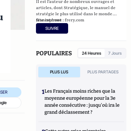
Il est l'auteur de nombreux ouvrages et
articles, dont
Stratégique
, le manuel de
u
stratégie le plus utilisé dans le monde
francophone
Site internet :
frery.com
SUIVRE
POPULAIRES
24 Heures
7 Jours
PLUS LUS
PLUS PARTAGES
1
Les Français moins riches que la
SER
moyenne européenne pour la 3e
ogle
année consécutive : jusqu'où ira le
grand déclassement ?