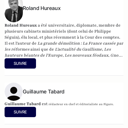
Roland Hureaux
Roland Hureaux
a été universitaire, diplomate, membre de
plusieurs cabinets ministériels (dont celui de Philippe
Séguin), élu local, et plus récemment à la Cour des comptes.
Il est l'auteur de
La grande démolition : La France cassée par
les réformes
ainsi que de
L'actualité du Gaullisme
,
Les
hauteurs béantes de l'Europe
,
Les nouveaux féodaux
,
Gnose
et gnostiques des origines à nos jours
.
SUIVRE
Guillaume Tabard
Guillaume Tabard
est
rédacteur en chef et éditorialiste au Figaro.
SUIVRE