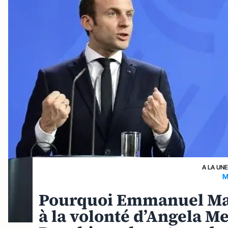
A LA UN
M
Pourquoi Emmanuel Macr
à la volonté d’Angela M