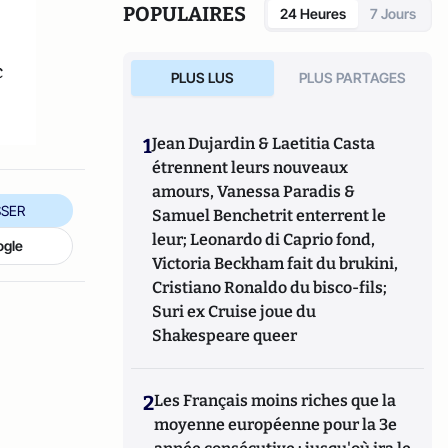
POPULAIRES
24 Heures
7 Jours
c
PLUS LUS
PLUS PARTAGES
1
Jean Dujardin & Laetitia Casta
étrennent leurs nouveaux
amours, Vanessa Paradis &
SER
Samuel Benchetrit enterrent le
leur; Leonardo di Caprio fond,
ogle
Victoria Beckham fait du brukini,
Cristiano Ronaldo du bisco-fils;
Suri ex Cruise joue du
Shakespeare queer
2
Les Français moins riches que la
moyenne européenne pour la 3e