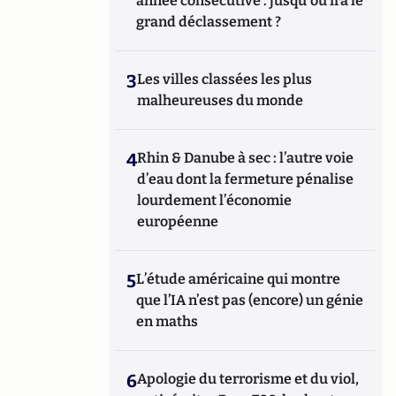
année consécutive : jusqu'où ira le
grand déclassement ?
3
Les villes classées les plus
malheureuses du monde
4
Rhin & Danube à sec : l’autre voie
d’eau dont la fermeture pénalise
lourdement l’économie
européenne
5
L’étude américaine qui montre
que l’IA n’est pas (encore) un génie
en maths
6
Apologie du terrorisme et du viol,