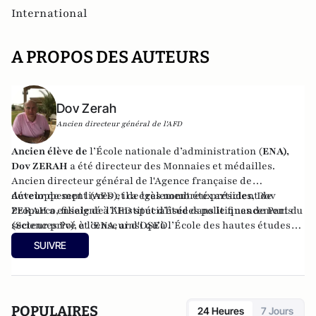
International
A PROPOS DES AUTEURS
Dov Zerah
Ancien directeur général de l'AFD
Ancien élève de
l’École nationale d’administration (
ENA),
Dov ZERAH
a été directeur des Monnaies et médailles.
Ancien directeur général de l'Agence française de
développement (AFD), il a également été président de
Auteur de sept livres et de très nombreux articles, Dov
Proparco, filiale de l’AFD spécialisée dans le financement du
ZERAH a enseigné à l’Institut d’études politiques de Paris
secteur privé et censeur d'OSEO.
(Sciences Po), à l’ENA, ainsi qu’à l’École des hautes études
commerciales de Paris (HEC). Conseiller municipal de
SUIVRE
Neuilly-sur-Seine de 2008 à 2014, et à nouveau depuis 2020.
Administrateur du Consistoire de Paris de 1998 à 2006 et de
2010 à 2018, il en a été le président en 2010.
POPULAIRES
24 Heures
7 Jours