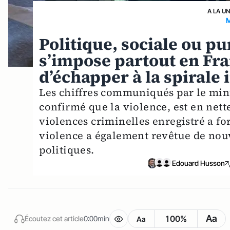
A LA U
Politique, sociale ou p
s’impose partout en Fra
d’échapper à la spirale 
Les chiffres communiqués par le mini
confirmé que la violence, est en nett
violences criminelles enregistré a f
violence a également revêtue de nouve
politiques.
Edouard Husson
Aa
100%
Écoutez cet article
0:00min
Aa