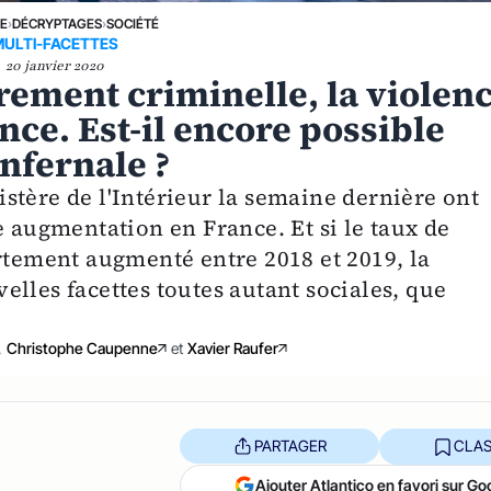
NE
›
DÉCRYPTAGES
›
SOCIÉTÉ
MULTI-FACETTES
20 janvier 2020
urement criminelle, la violen
nce. Est-il encore possible
infernale ?
stère de l'Intérieur la semaine dernière ont
e augmentation en France. Et si le taux de
ortement augmenté entre 2018 et 2019, la
lles facettes toutes autant sociales, que
,
Christophe Caupenne
et
Xavier Raufer
PARTAGER
CLAS
Ajouter Atlantico en favori sur Go