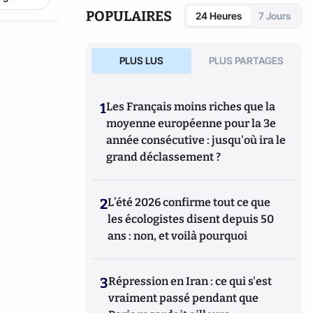
triades, cartels, clans
. Il est directeur
POPULAIRES
24 Heures
7 Jours
d'études, pôle sécurité-défense-
criminologie du Conservatoire National des
Arts et Métiers.
PLUS LUS
PLUS PARTAGES
1
Les Français moins riches que la
moyenne européenne pour la 3e
année consécutive : jusqu'où ira le
grand déclassement ?
2
L’été 2026 confirme tout ce que
les écologistes disent depuis 50
ans : non, et voilà pourquoi
3
Répression en Iran : ce qui s'est
vraiment passé pendant que