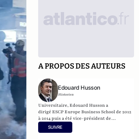
A PROPOS DES AUTEURS
Edouard Husson
Historien
Universitaire, Edouard Husson a
dirigé
ESCP Europe Business School
de 2012
à 2014
puis a été vice-président de
l’Université Paris Sciences & Lettres (
PSL
).
SUIVRE
Il est actuellement professeur à l’Institut
Franco-Allemand d’Etudes Européennes (à