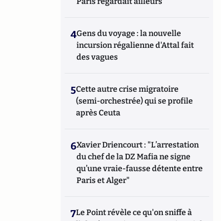
Paris regardait ailleurs
4
Gens du voyage : la nouvelle
incursion régalienne d'Attal fait
des vagues
5
Cette autre crise migratoire
(semi-orchestrée) qui se profile
après Ceuta
6
Xavier Driencourt : "L’arrestation
du chef de la DZ Mafia ne signe
qu’une vraie-fausse détente entre
Paris et Alger"
7
Le Point révèle ce qu'on sniffe à