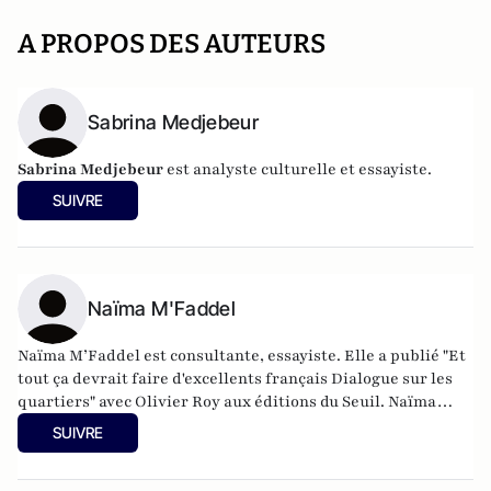
A PROPOS DES AUTEURS
Sabrina Medjebeur
Sabrina Medjebeur
est analyste culturelle et essayiste.
SUIVRE
Naïma M'Faddel
Naïma M’Faddel est consultante, essayiste. Elle a publié "Et
tout ça devrait faire d'excellents français Dialogue sur les
quartiers" avec Olivier Roy aux éditions du Seuil. Naïma
M’Faddel est chargée de mission équité urbaine auprès de
SUIVRE
la direction générale des services du département de
l’Eure-et-Loir. Elle a effectué, dans le cadre de la politique