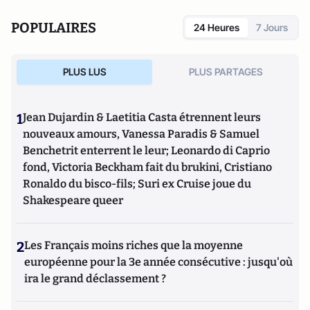
de la ville, des missions d'animation socioculturelle et de
développement social dans des villes comme Dreux, Trappes
POPULAIRES
24 Heures
7 Jours
et Mantes-la-Jolie.
PLUS LUS
PLUS PARTAGES
1
Jean Dujardin & Laetitia Casta étrennent leurs
nouveaux amours, Vanessa Paradis & Samuel
Benchetrit enterrent le leur; Leonardo di Caprio
fond, Victoria Beckham fait du brukini, Cristiano
Ronaldo du bisco-fils; Suri ex Cruise joue du
Shakespeare queer
2
Les Français moins riches que la moyenne
européenne pour la 3e année consécutive : jusqu'où
ira le grand déclassement ?