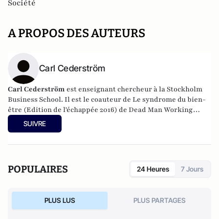
Société
A PROPOS DES AUTEURS
Carl Cederström
Carl Cederström
est enseignant chercheur à la Stockholm
Business School. Il est le coauteur de Le syndrome du bien-
être (Edition de l'échappée 2016) de Dead Man Working
(Zero Books, 2012) et de How to Stop Living and Start
SUIVRE
Worrying (Polity Press, 2010).
POPULAIRES
24 Heures
7 Jours
PLUS LUS
PLUS PARTAGES