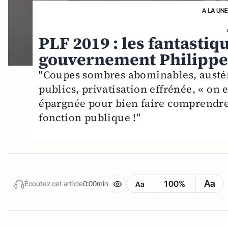
A LA UN
PLF 2019 : les fantasti
gouvernement Philipp
"Coupes sombres abominables, austéri
publics, privatisation effrénée, « on 
épargnée pour bien faire comprendre 
fonction publique !"
Aa
100%
Écoutez cet article
0:00min
Aa