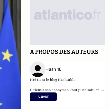
A PROPOS DES AUTEURS
Hash 16
H16 tient le blog
Hashtable
.
Il tient à son anonymat. Tout juste sait-on,
qu'à 37 ans, cet informaticien à l'humour
SUIVRE
acerbe habite en Belgique et travaille pour
"une grosse boutique qui produit, gère et