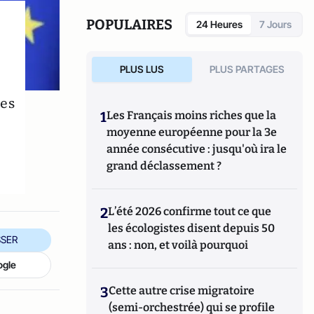
manipule beaucoup, beaucoup de
documents".
POPULAIRES
24 Heures
7 Jours
PLUS LUS
PLUS PARTAGES
ces
1
Les Français moins riches que la
moyenne européenne pour la 3e
année consécutive : jusqu'où ira le
grand déclassement ?
2
L’été 2026 confirme tout ce que
les écologistes disent depuis 50
SER
ans : non, et voilà pourquoi
ogle
3
Cette autre crise migratoire
(semi-orchestrée) qui se profile