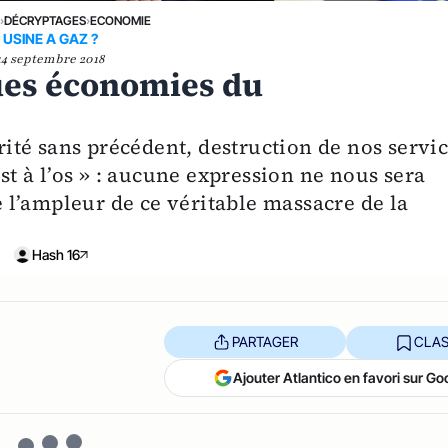
E
›
DÉCRYPTAGES
›
ECONOMIE
USINE A GAZ ?
14 septembre 2018
ques économies du
e
té sans précédent, destruction de nos servi
est à l’os » : aucune expression ne nous sera
l’ampleur de ce véritable massacre de la
Hash 16
PARTAGER
CLAS
Ajouter Atlantico en favori sur Go