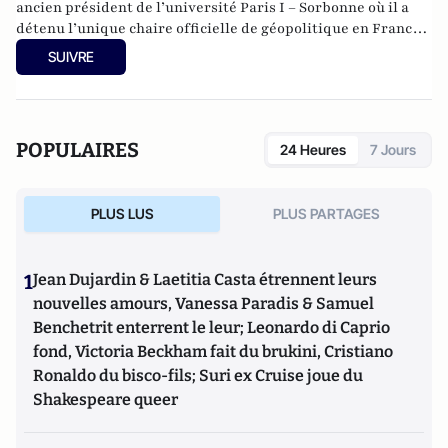
ancien président de l’université Paris I – Sorbonne où il a
détenu l’unique chaire officielle de géopolitique en France.
Il fut conseiller culturel, scientifique et de coopération
SUIVRE
auprès des ambassades de France aux Etats-Unis et en
Argentine. Auteur d’une vingtaine d’ouvrages, il a présidé
l’Académie internationale de géopolitique.
POPULAIRES
24 Heures
7 Jours
PLUS LUS
PLUS PARTAGES
1
Jean Dujardin & Laetitia Casta étrennent leurs
nouvelles amours, Vanessa Paradis & Samuel
Benchetrit enterrent le leur; Leonardo di Caprio
fond, Victoria Beckham fait du brukini, Cristiano
Ronaldo du bisco-fils; Suri ex Cruise joue du
Shakespeare queer