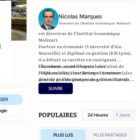
Nicolas Marques
s
Directeur de l'Institut économique Molinari
est directeur de l'
Institut économique
Molinari
.
l
Docteur en économie (Université d’Aix-
Marseille) et diplômé en gestion (EM Lyon),
il a débuté sa carrière en enseignant
l’économie, avant d’exercer des
Chercheur associé depuis la création de
responsabilités marketing et commerciales
l’IEM, en 2003, il est devenu Directeur
dans de grands groupes de gestion d’actifs
général de l’institut en 2019. Il est l’auteur
français.
de plusieurs travaux sur les enjeux fiscaux,
SUIVRE
les finances publiques, la protection sociale
ou la contribution des entreprises et
SER
membre de la Société du Mont Pèlerin.
ogle
POPULAIRES
24 Heures
7 Jours
PLUS LUS
PLUS PARTAGES