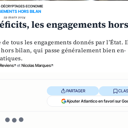
E
›
DÉCRYPTAGES
›
ECONOMIE
EMENTS HORS BILAN
29 mars 2024
 déficits, les engagements hor
 de tous les engagements donnés par l’État. I
 hors bilan, qui passe généralement bien en-
atiques.
 Reviens
et
Nicolas Marques
PARTAGER
CLAS
Ajouter Atlantico en favori sur Go