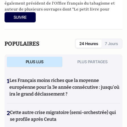
également président de l'Office français du tabagisme et
auteur de plusieurs ouvrages dont "Le petit livre pour
arrêter de fumer"" (Editions First).
SUIVRE
POPULAIRES
24 Heures
7 Jours
PLUS LUS
PLUS PARTAGES
1
Les Français moins riches que la moyenne
européenne pour la 3e année consécutive : jusqu'où
ira le grand déclassement ?
2
Cette autre crise migratoire (semi-orchestrée) qui
se profile après Ceuta