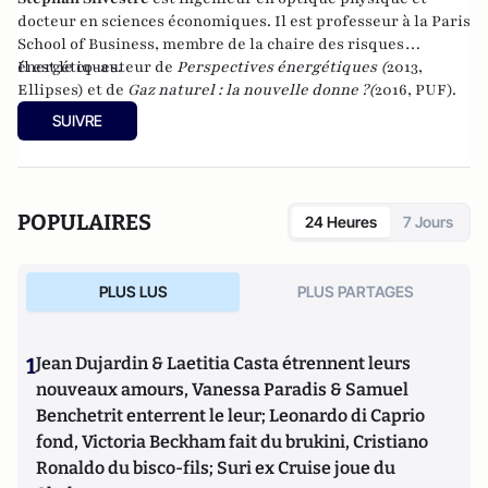
docteur en sciences économiques. Il est professeur à la Paris
School of Business, membre de la chaire des risques
énergétiques.
Il est le co-auteur de
Perspectives énergétiques (
2013,
Ellipses) et de
Gaz naturel : la nouvelle donne ?
(
2016, PUF).
SUIVRE
POPULAIRES
24 Heures
7 Jours
PLUS LUS
PLUS PARTAGES
1
Jean Dujardin & Laetitia Casta étrennent leurs
nouveaux amours, Vanessa Paradis & Samuel
Benchetrit enterrent le leur; Leonardo di Caprio
fond, Victoria Beckham fait du brukini, Cristiano
Ronaldo du bisco-fils; Suri ex Cruise joue du