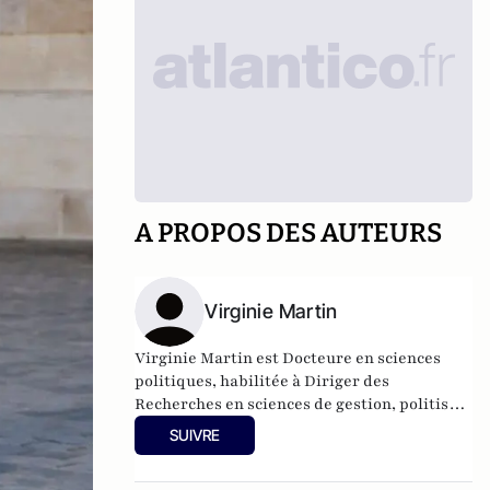
A PROPOS DES AUTEURS
Virginie Martin
Virginie Martin est Docteure en sciences
politiques, habilitée à Diriger des
Recherches en sciences de gestion, politiste,
professeure à KEDGE Business School, co-
SUIVRE
responsable du comité scientifique de la
Revue Politique et Parlementaire.