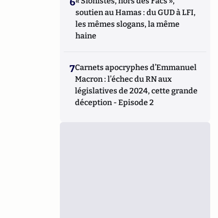
6
« Sionistes, hors des Facs »,
soutien au Hamas : du GUD à LFI,
les mêmes slogans, la même
haine
7
Carnets apocryphes d’Emmanuel
Macron : l’échec du RN aux
législatives de 2024, cette grande
déception - Episode 2