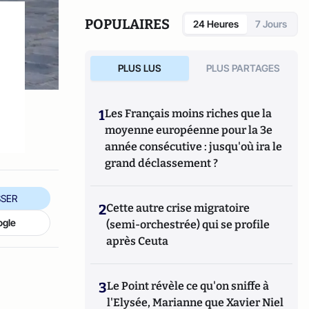
POPULAIRES
24 Heures
7 Jours
PLUS LUS
PLUS PARTAGES
1
Les Français moins riches que la
moyenne européenne pour la 3e
année consécutive : jusqu'où ira le
grand déclassement ?
SER
2
Cette autre crise migratoire
ogle
(semi-orchestrée) qui se profile
après Ceuta
3
Le Point révèle ce qu'on sniffe à
l'Elysée, Marianne que Xavier Niel