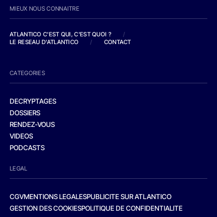
MIEUX NOUS CONNAITRE
ATLANTICO C'EST QUI, C'EST QUOI ?
/
LE RESEAU D'ATLANTICO
/
CONTACT
CATEGORIES
DECRYPTAGES
DOSSIERS
RENDEZ-VOUS
VIDEOS
PODCASTS
LEGAL
CGV
MENTIONS LEGALES
PUBLICITE SUR ATLANTICO
GESTION DES COOKIES
POLITIQUE DE CONFIDENTIALITE