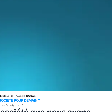
NE
›
DÉCRYPTAGES
›
FRANCE
SOCIETE POUR DEMAIN ?
31 janvier 2016