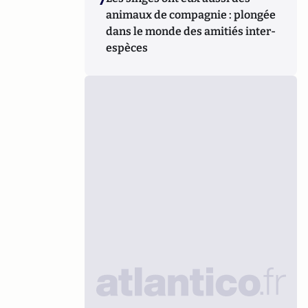
7
animaux de compagnie : plongée
dans le monde des amitiés inter-
espèces