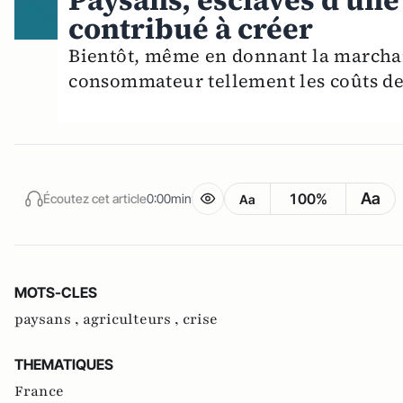
Paysans, esclaves d'une
contribué à créer
Bientôt, même en donnant la marchand
consommateur tellement les coûts des
Aa
100%
Écoutez cet article
0:00min
Aa
MOTS-CLES
paysans ,
agriculteurs ,
crise
THEMATIQUES
France