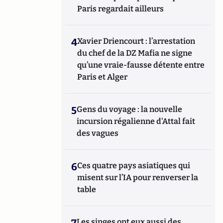
Paris regardait ailleurs
4
Xavier Driencourt : l’arrestation
du chef de la DZ Mafia ne signe
qu’une vraie-fausse détente entre
Paris et Alger
5
Gens du voyage : la nouvelle
incursion régalienne d'Attal fait
des vagues
6
Ces quatre pays asiatiques qui
misent sur l’IA pour renverser la
table
Les singes ont eux aussi des