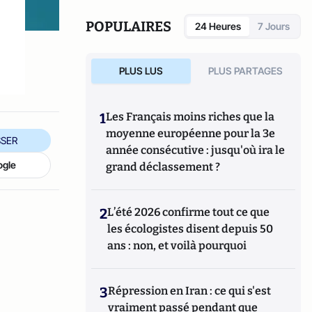
sont accessibles au grand public, d'autres
informations plus spécialisées figurent sur
POPULAIRES
24 Heures
7 Jours
wikiagri.fr
PLUS LUS
PLUS PARTAGES
1
Les Français moins riches que la
moyenne européenne pour la 3e
SER
année consécutive : jusqu'où ira le
ogle
grand déclassement ?
2
L’été 2026 confirme tout ce que
les écologistes disent depuis 50
ans : non, et voilà pourquoi
3
Répression en Iran : ce qui s'est
vraiment passé pendant que