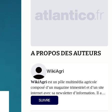
A PROPOS DES AUTEURS
WikiAgri
WikiAgri
est un pôle multimédia agricole
composé d’un magazine trimestriel et d’un
site
internet
avec sa newsletter d’information. Il a
pour philosophie de partager, avec les
SUIVRE
agriculteurs, les informations et les réflexions sur
l’agriculture. Les articles partagés sur Atlantico