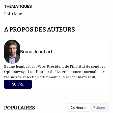
THEMATIQUES
Politique
A PROPOS DES AUTEURS
Bruno Jeanbart
Bruno Jeanbart
est Vice-Président de l'institut de sondage
Opinionway. Il est l'auteur de "La Présidence anormale – Aux
racines de l’élection d’Emmanuel Macron", mars 2018,
éditions Cent Mille Milliards / Descartes & Cie.
SUIVRE
POPULAIRES
24 Heures
7 Jours