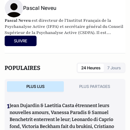
Pascal Neveu
Pascal Neveu
est directeur de l'Institut Français de la
Psychanalyse Active (IFPA) et secrétaire général du
Conseil
Supérieur de la Psychanalyse Active
(CSDPA). Il est
responsable national de la cellule de soutien psychologique
SUIVRE
au sein de l’
Œuvre des Pupilles Orphelins des Sapeurs-
Pompiers de France
(ODP).
POPULAIRES
24 Heures
7 Jours
PLUS LUS
PLUS PARTAGES
1
Jean Dujardin & Laetitia Casta étrennent leurs
nouvelles amours, Vanessa Paradis & Samuel
Benchetrit enterrent le leur; Leonardo di Caprio
fond, Victoria Beckham fait du brukini, Cristiano