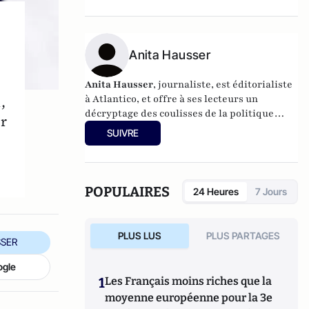
dirigé
Le dictionnaire du conservatisme
(Cerf 2017), le
Le dictionnaire des
populismes
(Cerf 2019) et
Le dictionnaire du
progressisme
Anita Hausser
(Seuil 2022). Christophe
Boutin est membre de la Fondation du Pont-
Neuf.
Anita Hausser
, journaliste, est éditorialiste
,
à Atlantico, et offre à ses lecteurs un
décryptage des coulisses de la politique
r
française et internationale. Elle a
SUIVRE
notamment publié
Sarkozy, itinéraire d'une
ambition
(Editions l'Archipel, 2003). Elle a
également réalisé les documentaires
Femme
députée, un homme comme les autres ?
POPULAIRES
24 Heures
7 Jours
(2014) et
Bruno Le Maire, l'Affranchi
(2015).
PLUS LUS
PLUS PARTAGES
SER
ogle
1
Les Français moins riches que la
moyenne européenne pour la 3e