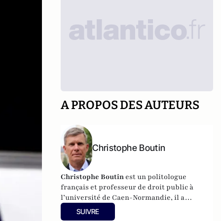
A PROPOS DES AUTEURS
Christophe Boutin
Christophe Boutin
est un politologue
français et professeur de droit public à
l’université de Caen-Normandie, il a
notamment publié
Les grand discours du
SUIVRE
XXe siècle
(Flammarion 2009) et co-