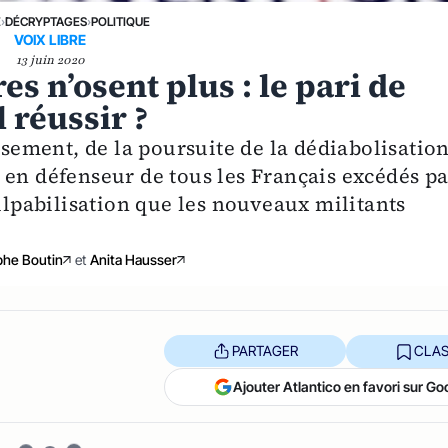
E
›
DÉCRYPTAGES
›
POLITIQUE
VOIX LIBRE
13 juin 2020
es n’osent plus : le pari de
 réussir ?
isement, de la poursuite de la dédiabolisation
 en défenseur de tous les Français excédés pa
culpabilisation que les nouveaux militants
phe Boutin
et
Anita Hausser
PARTAGER
CLAS
Ajouter Atlantico en favori sur Go