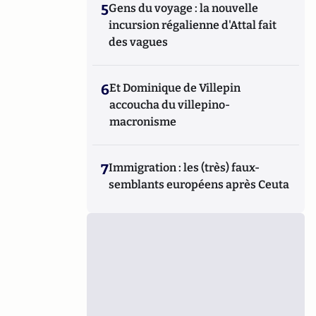
5
Gens du voyage : la nouvelle
incursion régalienne d'Attal fait
des vagues
6
Et Dominique de Villepin
accoucha du villepino-
macronisme
7
Immigration : les (très) faux-
semblants européens après Ceuta