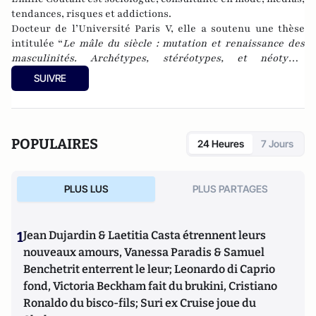
tendances, risques et addictions.
Docteur de l’Université Paris V, elle a soutenu une thèse
intitulée “
Le mâle du siècle : mutation et renaissance des
masculinités. Archétypes, stéréotypes, et néotypes
masculins dans les iconographies médiatiques
” (2011).
SUIVRE
Fondatrice et dirigeante de la société d’études qualitatives
et prospectives
Tendance Sociale
, elle réalise études et
enquêtes sociologiques pour le compte d’entreprises ou
d’institutions. Enseignante dans diverses universités et
POPULAIRES
24 Heures
7 Jours
écoles de mode, elle est également Présidente du Groupe
d’Etude sur la Mode (
GEMode
), rédactrice éditoriale des
Cahiers Européens de l’Imaginaire
et secrétaire du
PLUS LUS
PLUS PARTAGES
Longeville Surf Club.
1
Jean Dujardin & Laetitia Casta étrennent leurs
nouveaux amours, Vanessa Paradis & Samuel
Benchetrit enterrent le leur; Leonardo di Caprio
fond, Victoria Beckham fait du brukini, Cristiano
Ronaldo du bisco-fils; Suri ex Cruise joue du