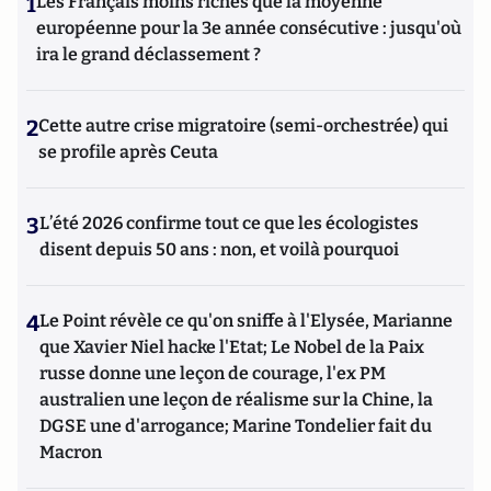
1
Les Français moins riches que la moyenne
européenne pour la 3e année consécutive : jusqu'où
ira le grand déclassement ?
2
Cette autre crise migratoire (semi-orchestrée) qui
se profile après Ceuta
3
L’été 2026 confirme tout ce que les écologistes
disent depuis 50 ans : non, et voilà pourquoi
4
Le Point révèle ce qu'on sniffe à l'Elysée, Marianne
que Xavier Niel hacke l'Etat; Le Nobel de la Paix
russe donne une leçon de courage, l'ex PM
australien une leçon de réalisme sur la Chine, la
DGSE une d'arrogance; Marine Tondelier fait du
Macron