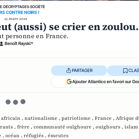
NE
›
DÉCRYPTAGES
›
SOCIÉTÉ
RS CONTRE NOIRS !
15 mars 2022
eut (aussi) se crier en zoulo
ut personne en France.
Benoît Rayski
PARTAGER
CLAS
Ajouter Atlantico en favori sur Go
 africain ,
nationalisme ,
patriotisme ,
France ,
Afrique d
rants ,
frère ,
communauté ouïghoure ,
ouighours ,
islam
 ,
océan ,
réfugiés ,
émeutes