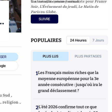
Il a travaillé comme journaliste pour
France
"anti-sarkozysme primaire" ambiant.
Soir
,
L'Événement du jeudi
,
Le Matin de
Paris
ou
Globe
.
u…
SUIVRE
POPULAIRES
24 Heures
7 Jours
PLUS LUS
PLUS PARTAGES
SER
ogle
1
Les Français moins riches que la
moyenne européenne pour la 3e
année consécutive : jusqu'où ira le
grand déclassement ?
u Sud ,
 ,
religion ,
2
L’été 2026 confirme tout ce que