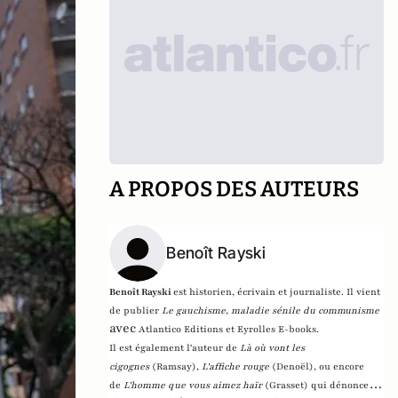
A PROPOS DES AUTEURS
Benoît Rayski
Benoît Rayski
est historien, écrivain et journaliste. Il vient
de publier
Le gauchisme, maladie sénile du communisme
avec
Atlantico Editions et Eyrolles E-books.
Il est également l'auteur de
Là où vont les
cigognes
(Ramsay),
L'affiche rouge
(Denoël), ou encore
de
L'homme que vous aimez haïr
(Grasset)
qui dénonce l'