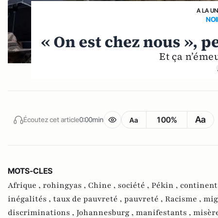
A LA U
NOI
« On est chez nous », p
Et ça n’éme
Aa
100%
Écoutez cet article
0:00min
Aa
MOTS-CLES
Afrique ,
rohingyas ,
Chine ,
société ,
Pékin ,
continent
inégalités ,
taux de pauvreté ,
pauvreté ,
Racisme ,
mig
discriminations ,
Johannesburg ,
manifestants ,
misère