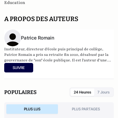
Education
A PROPOS DES AUTEURS
Patrice Romain
Instituteur, directeur d'école puis principal de collège,
Patrice Romain a pris sa retraite fin 2020, désabusé par la
gouvernance de "son" école publique. Il est l'auteur d'une
dizaine de livres sur l'Éducation nationale, dont le best-
SUIVRE
seller Mots d'excuse. Son dernier ouvrage est
"Requiem
pour l'Education nationale - Un chef d'établissement
dénonce : parents et professeurs doivent savoir !"
(2021) aux
éditions du Cherche Midi.
POPULAIRES
24 Heures
7 Jours
PLUS LUS
PLUS PARTAGES