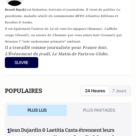
Benoît Rayski
est historien, écrivain et journaliste. Il vient de publier
Le
avec
gauchisme, maladie sénile du communisme
Atlantico Editions et
Eyrolles E-books.
Il est également l'auteur de
Là où vont les cigognes
(Ramsay),
L'affiche
rouge
(Denoël), ou encore de
L'homme que vous aimez haïr
(Grasset)
qui
dénonce l' "anti-sarkozysme primaire" ambiant.
Il a travaillé comme journaliste pour
France Soir
,
L'Événement du jeudi
,
Le Matin de Paris
ou
Globe
.
SUIVRE
POPULAIRES
24 Heures
7 Jours
PLUS LUS
PLUS PARTAGES
1
Jean Dujardin & Laetitia Casta étrennent leurs