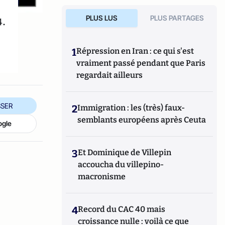
PLUS LUS
PLUS PARTAGES
4.
1
Répression en Iran : ce qui s'est
vraiment passé pendant que Paris
regardait ailleurs
SER
2
Immigration : les (très) faux-
semblants européens après Ceuta
ogle
3
Et Dominique de Villepin
accoucha du villepino-
macronisme
4
Record du CAC 40 mais
croissance nulle : voilà ce que