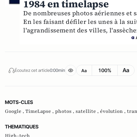
1984 en timelapse
De nombreuses photos aériennes et sat
En les faisant défiler les unes à la su
l'agrandissement des villes, l'assèch
Aa
100%
Écoutez cet article
0:00min
Aa
MOTS-CLES
Google ,
TimeLapse ,
photos ,
satellite ,
évolution ,
tra
THEMATIQUES
High-tech