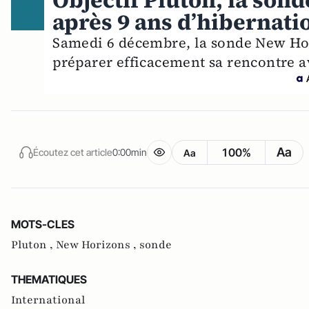
Objectif Pluton, la son
après 9 ans d’hibernati
Samedi 6 décembre, la sonde New Hor
préparer efficacement sa rencontre av
Aa
100%
Écoutez cet article
0:00min
Aa
MOTS-CLES
Pluton ,
New Horizons ,
sonde
THEMATIQUES
International