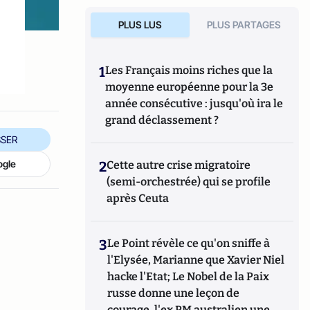
PLUS LUS
PLUS PARTAGES
1
Les Français moins riches que la
moyenne européenne pour la 3e
année consécutive : jusqu'où ira le
grand déclassement ?
SER
ogle
2
Cette autre crise migratoire
(semi-orchestrée) qui se profile
après Ceuta
3
Le Point révèle ce qu'on sniffe à
l'Elysée, Marianne que Xavier Niel
hacke l'Etat; Le Nobel de la Paix
russe donne une leçon de
courage, l'ex PM australien une