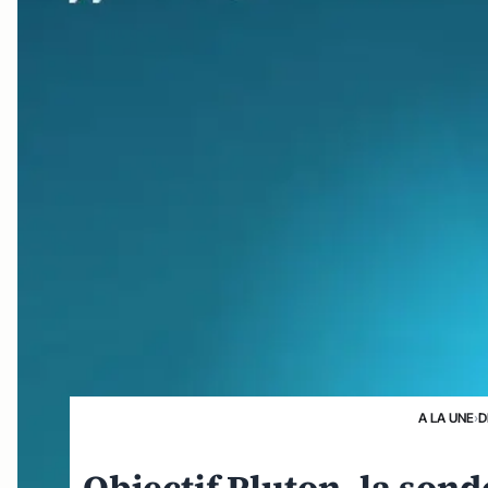
A LA UNE
›
D