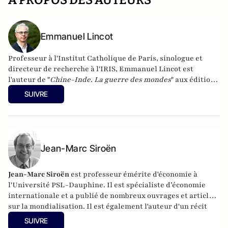
A PROPOS DES AUTEURS
Emmanuel Lincot
Professeur à l'Institut Catholique de Paris, sinologue et
directeur de recherche à l'IRIS, Emmanuel Lincot est
l'auteur de "
Chine-Inde. La guerre des mondes
" aux éditions
Le Cerf (à paraître le 27 février).
SUIVRE
Jean-Marc Siroën
Jean-Marc Siroën
est professeur émérite d'économie à
l'Université PSL-Dauphine. Il est spécialiste d’économie
internationale et a publié de nombreux ouvrages et articles
sur la mondialisation. Il est également l'auteur d'un récit
romancé (en trois tomes) autour de l'économiste J.M. Keynes
SUIVRE
: "Mr Keynes et les extravagants". Site :
www.jean-