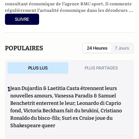
consultant économique de l’agence RMC sport. Il commente
régulièrement l’actualité économique dans les décodeurs de
l’éco sur BFM Business.
SUIVRE
POPULAIRES
24 Heures
7 Jours
PLUS LUS
PLUS PARTAGES
1
Jean Dujardin & Laetitia Casta étrennent leurs
nouvelles amours, Vanessa Paradis & Samuel
Benchetrit enterrent le leur; Leonardo di Caprio
fond, Victoria Beckham fait du brukini, Cristiano
Ronaldo du bisco-fils; Suri ex Cruise joue du
Shakespeare queer