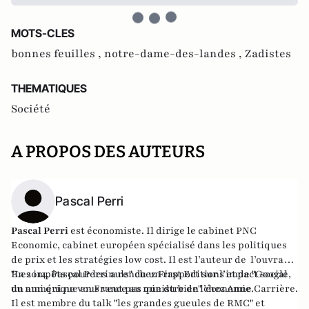
MOTS-CLES
bonnes feuilles ,
notre-dame-des-landes ,
Zadistes
THEMATIQUES
Société
A PROPOS DES AUTEURS
Pascal Perri
Pascal Perri
est économiste. Il dirige le cabinet PNC
Economic, cabinet européen spécialisé dans les politiques
de prix et les stratégies low cost. Il est l’auteur de l’ouvrage
"Les impôts pour les nuls
En 2014, Pascal Perri a rendu un
" chez First Editions et de
rapport
sur l’impact social
"Google,
un ami qui ne vous veut pas que du bien"
du numérique en France au ministre de l’économie.
chez Anne Carrière.
Il est membre du talk "les grandes gueules de RMC" et