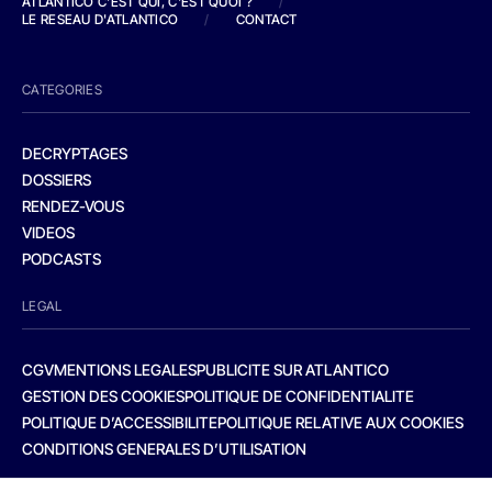
ATLANTICO C'EST QUI, C'EST QUOI ?
/
LE RESEAU D'ATLANTICO
/
CONTACT
CATEGORIES
DECRYPTAGES
DOSSIERS
RENDEZ-VOUS
VIDEOS
PODCASTS
LEGAL
CGV
MENTIONS LEGALES
PUBLICITE SUR ATLANTICO
GESTION DES COOKIES
POLITIQUE DE CONFIDENTIALITE
POLITIQUE D’ACCESSIBILITE
POLITIQUE RELATIVE AUX COOKIES
CONDITIONS GENERALES D’UTILISATION