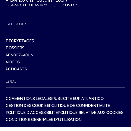
ATLANTICO C'EST QUI, C'EST QUOI ?
/
LE RESEAU D'ATLANTICO
/
CONTACT
CATEGORIES
DECRYPTAGES
DOSSIERS
RENDEZ-VOUS
VIDEOS
PODCASTS
LEGAL
CGV
MENTIONS LEGALES
PUBLICITE SUR ATLANTICO
GESTION DES COOKIES
POLITIQUE DE CONFIDENTIALITE
POLITIQUE D’ACCESSIBILITE
POLITIQUE RELATIVE AUX COOKIES
CONDITIONS GENERALES D’UTILISATION