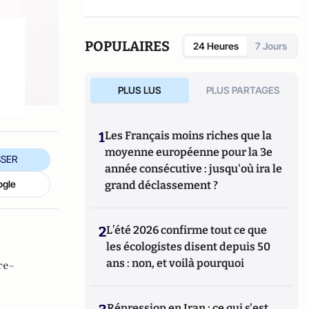
POPULAIRES
24 Heures
7 Jours
PLUS LUS
PLUS PARTAGES
1
Les Français moins riches que la
moyenne européenne pour la 3e
SER
année consécutive : jusqu'où ira le
ogle
grand déclassement ?
2
L’été 2026 confirme tout ce que
les écologistes disent depuis 50
ans : non, et voilà pourquoi
re-
Répression en Iran : ce qui s'est