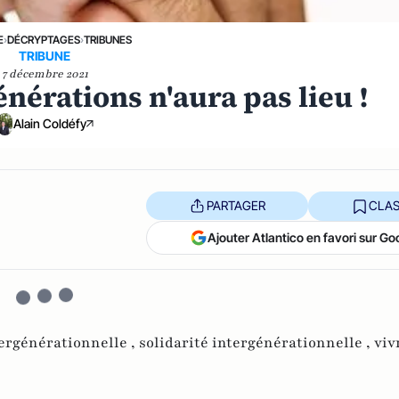
E
›
DÉCRYPTAGES
›
TRIBUNES
TRIBUNE
7 décembre 2021
énérations n'aura pas lieu !
Alain Coldéfy
PARTAGER
CLAS
Ajouter Atlantico en favori sur Go
tergénérationnelle ,
solidarité intergénérationnelle ,
viv