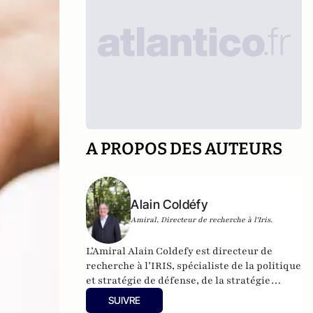
A PROPOS DES AUTEURS
Alain Coldéfy
Amiral, Directeur de recherche à l'Iris.
L’Amiral Alain Coldefy est directeur de
recherche à l’IRIS, spécialiste de la politique
et stratégie de défense, de la stratégie
maritime et de l’industrie de défense.
SUIVRE