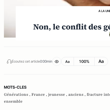
A LA UN
Non, le conflit des g
Aa
100%
Écoutez cet article
0:00min
Aa
MOTS-CLES
Générations ,
France ,
jeunesse ,
anciens ,
fracture in
ensemble