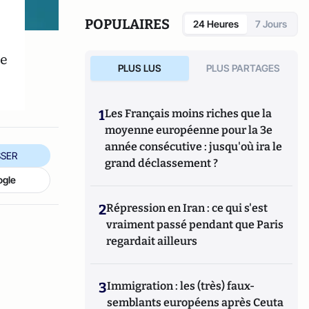
également réalisé les documentaires
Femme
députée, un homme comme les autres ?
POPULAIRES
24 Heures
7 Jours
(2014) et
Bruno Le Maire, l'Affranchi
(2015).
te
PLUS LUS
PLUS PARTAGES
1
Les Français moins riches que la
moyenne européenne pour la 3e
année consécutive : jusqu'où ira le
SER
grand déclassement ?
ogle
2
Répression en Iran : ce qui s'est
vraiment passé pendant que Paris
regardait ailleurs
3
Immigration : les (très) faux-
semblants européens après Ceuta