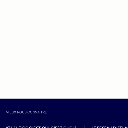
MIEUX NOUS CONNAITRE
ATLANTICO C'EST QUI, C'EST QUOI ?
/
LE RESEAU D'ATL