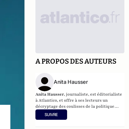
A PROPOS DES AUTEURS
Anita Hausser
Anita Hausser
, journaliste, est éditorialiste
à Atlantico, et offre à ses lecteurs un
décryptage des coulisses de la politique
française et internationale. Elle a
SUIVRE
notamment publié
Sarkozy, itinéraire d'une
ambition
(Editions l'Archipel, 2003). Elle a