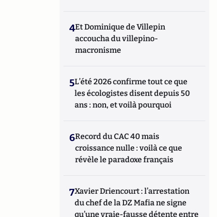
4
Et Dominique de Villepin
accoucha du villepino-
macronisme
5
L’été 2026 confirme tout ce que
les écologistes disent depuis 50
ans : non, et voilà pourquoi
6
Record du CAC 40 mais
croissance nulle : voilà ce que
révèle le paradoxe français
7
Xavier Driencourt : l’arrestation
du chef de la DZ Mafia ne signe
qu’une vraie-fausse détente entre