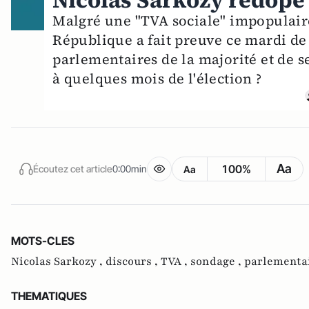
Nicolas Sarkozy redope 
Malgré une "TVA sociale" impopulaire
République a fait preuve ce mardi de
parlementaires de la majorité et de s
à quelques mois de l'élection ?
Aa
100%
Écoutez cet article
0:00min
Aa
MOTS-CLES
Nicolas Sarkozy ,
discours ,
TVA ,
sondage ,
parlementai
THEMATIQUES