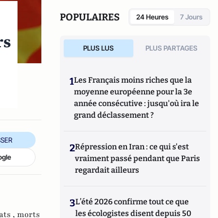
POPULAIRES
24 Heures
7 Jours
rs
PLUS LUS
PLUS PARTAGES
1
Les Français moins riches que la
moyenne européenne pour la 3e
année consécutive : jusqu'où ira le
grand déclassement ?
SER
2
Répression en Iran : ce qui s'est
ogle
vraiment passé pendant que Paris
regardait ailleurs
3
L’été 2026 confirme tout ce que
les écologistes disent depuis 50
ats ,
morts