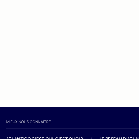
MIEUX NOUS CONNAITRE
ATLANTICO C'EST QUI, C'EST QUOI ?
/
LE RESEAU D'ATL