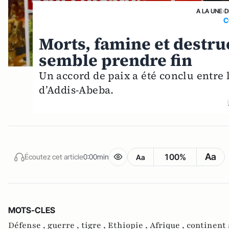
A LA UNE
›
D
C
Morts, famine et destruc
semble prendre fin
Un accord de paix a été conclu entre 
d’Addis-Abeba.
Aa
100%
Écoutez cet article
0:00min
Aa
MOTS-CLES
Défense ,
guerre ,
tigre ,
Ethiopie ,
Afrique ,
continent 