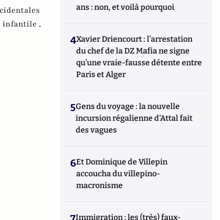
ans : non, et voilà pourquoi
cidentales
 infantile ,
4
Xavier Driencourt : l’arrestation
du chef de la DZ Mafia ne signe
qu’une vraie-fausse détente entre
Paris et Alger
5
Gens du voyage : la nouvelle
incursion régalienne d'Attal fait
des vagues
6
Et Dominique de Villepin
accoucha du villepino-
macronisme
7
Immigration : les (très) faux-