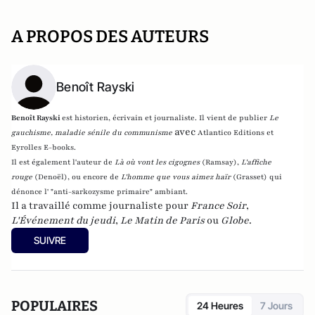
A PROPOS DES AUTEURS
Benoît Rayski
Benoît Rayski
est historien, écrivain et journaliste. Il vient de publier
Le
avec
gauchisme, maladie sénile du communisme
Atlantico Editions et
Eyrolles E-books.
Il est également l'auteur de
Là où vont les cigognes
(Ramsay),
L'affiche
rouge
(Denoël), ou encore de
L'homme que vous aimez haïr
(Grasset)
qui
dénonce l' "anti-sarkozysme primaire" ambiant.
Il a travaillé comme journaliste pour
France Soir
,
L'Événement du jeudi
,
Le Matin de Paris
ou
Globe
.
SUIVRE
POPULAIRES
24 Heures
7 Jours