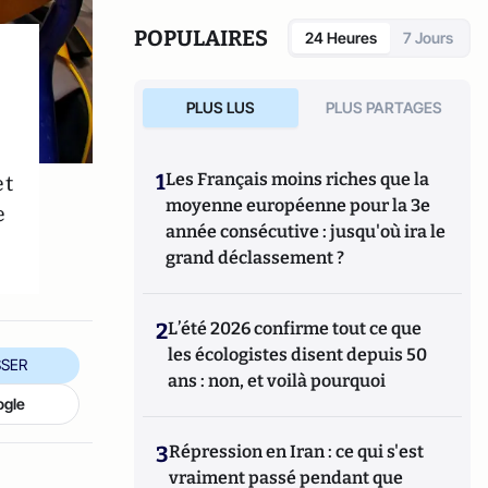
de Guylain Chevrier, juillet 2017, 270 pages.
POPULAIRES
24 Heures
7 Jours
PLUS LUS
PLUS PARTAGES
et
1
Les Français moins riches que la
moyenne européenne pour la 3e
e
année consécutive : jusqu'où ira le
grand déclassement ?
2
L’été 2026 confirme tout ce que
les écologistes disent depuis 50
SER
ans : non, et voilà pourquoi
ogle
3
Répression en Iran : ce qui s'est
vraiment passé pendant que