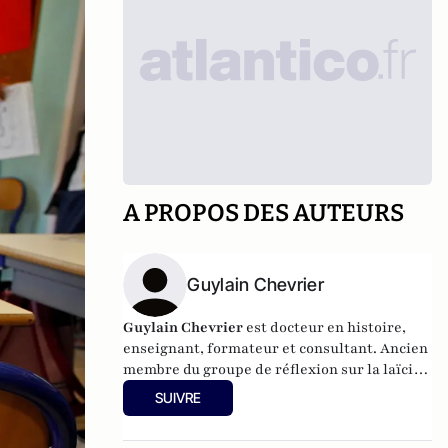
A PROPOS DES AUTEURS
Guylain Chevrier
Guylain Chevrier
est docteur en histoire,
enseignant, formateur et consultant. Ancien
membre du groupe de réflexion sur la laïcité
auprès du Haut conseil à l’intégration.
SUIVRE
Dernier ouvrage :
Laïcité, émancipation et
travail social,
L’Harmattan, sous la direction