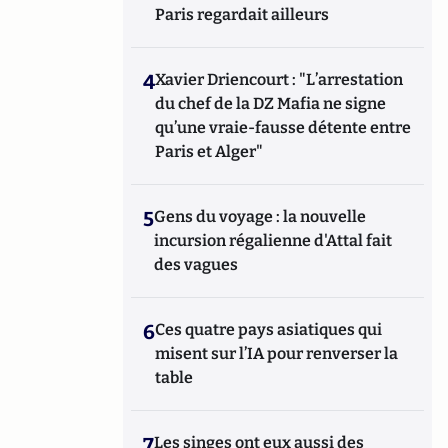
Paris regardait ailleurs
4
Xavier Driencourt : "L’arrestation
du chef de la DZ Mafia ne signe
qu’une vraie-fausse détente entre
Paris et Alger"
5
Gens du voyage : la nouvelle
incursion régalienne d'Attal fait
des vagues
6
Ces quatre pays asiatiques qui
misent sur l’IA pour renverser la
table
7
Les singes ont eux aussi des