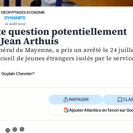
E
›
DÉCRYPTAGES
›
ECONOMIE
DYNAMITE
12 août 2013
te question potentiellement
 Jean Arthuis
néral de Mayenne, a pris un arrêté le 24 juill
ccueil de jeunes étrangers isolés par le servic
Guylain Chevrier
PARTAGER
CLAS
Ajouter Atlantico en favori sur Go