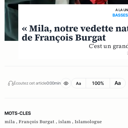
A LA U
BASSES
« Mila, notre vedette na
de François Burgat
C’est un grand
Aa
100%
Écoutez cet article
0:00min
Aa
MOTS-CLES
mila ,
François Burgat ,
islam ,
Islamologue