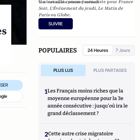
Il a travaillé comme journaliste pour
France
"anti-sarkozysme primaire" ambiant.
Soir
,
L'Événement du jeudi
,
Le Matin de
Paris
ou
Globe
.
SUIVRE
es
POPULAIRES
24 Heures
7 Jours
PLUS LUS
PLUS PARTAGES
SER
1
Les Français moins riches que la
ogle
moyenne européenne pour la 3e
année consécutive : jusqu'où ira le
grand déclassement ?
2
Cette autre crise migratoire