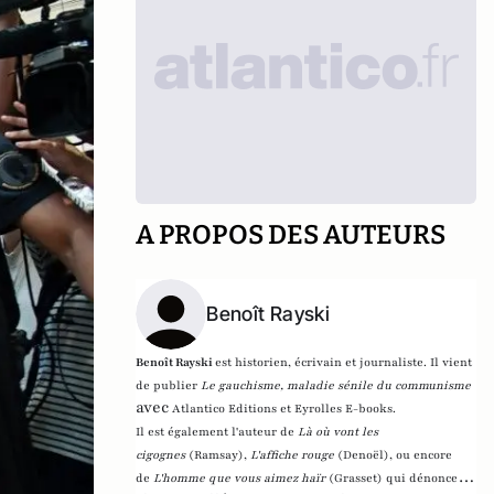
A PROPOS DES AUTEURS
Benoît Rayski
Benoît Rayski
est historien, écrivain et journaliste. Il vient
de publier
Le gauchisme, maladie sénile du communisme
avec
Atlantico Editions et Eyrolles E-books.
Il est également l'auteur de
Là où vont les
cigognes
(Ramsay),
L'affiche rouge
(Denoël), ou encore
de
L'homme que vous aimez haïr
(Grasset)
qui dénonce l'