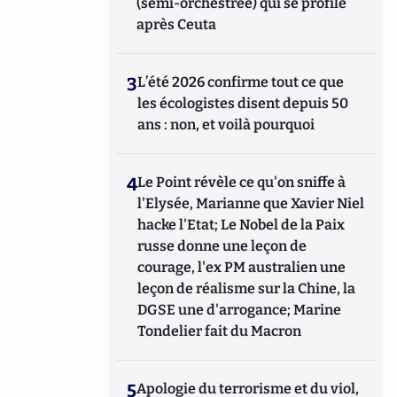
(semi-orchestrée) qui se profile
après Ceuta
3
L’été 2026 confirme tout ce que
les écologistes disent depuis 50
ans : non, et voilà pourquoi
4
Le Point révèle ce qu'on sniffe à
l'Elysée, Marianne que Xavier Niel
hacke l'Etat; Le Nobel de la Paix
russe donne une leçon de
courage, l'ex PM australien une
leçon de réalisme sur la Chine, la
DGSE une d'arrogance; Marine
Tondelier fait du Macron
5
Apologie du terrorisme et du viol,