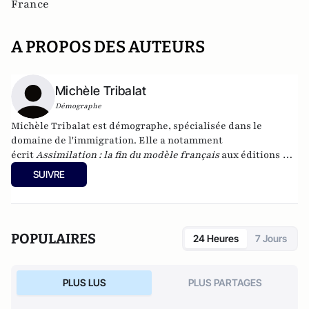
France
A PROPOS DES AUTEURS
Michèle Tribalat
Démographe
Michèle Tribalat
est démographe, spécialisée dans le
domaine de l'immigration. Elle a notamment
écrit
Assimilation : la fin du modèle français
aux éditions du
Toucan (2013). Son dernier ouvrage
Immigration, idéologie
SUIVRE
et souci de la vérité
vient d'être publié (éditions de
l'Artilleur). Son site :
www.micheletribalat.fr
POPULAIRES
24 Heures
7 Jours
PLUS LUS
PLUS PARTAGES