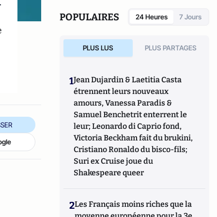
r
POPULAIRES
24 Heures
7 Jours
e
PLUS LUS
PLUS PARTAGES
1
Jean Dujardin & Laetitia Casta
étrennent leurs nouveaux
amours, Vanessa Paradis &
Samuel Benchetrit enterrent le
SER
leur; Leonardo di Caprio fond,
Victoria Beckham fait du brukini,
ogle
Cristiano Ronaldo du bisco-fils;
Suri ex Cruise joue du
Shakespeare queer
2
Les Français moins riches que la
moyenne européenne pour la 3e