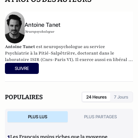
Antoine Tanet
Neuropsychologue
Antoine Tanet
est neuropsychologue au service
Psychiatrie à la Pitié-Salpêtrière, doctorant dans
le
laboratoire ISIR
(Cnrs-Paris VI). Il exerce aussi en
libéral à
Tours
.
SUIVRE
POPULAIRES
24 Heures
7 Jours
PLUS LUS
PLUS PARTAGES
1
Les Français moins riches que la moyenne