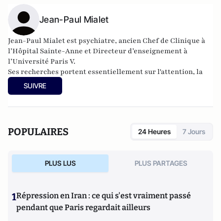
Jean-Paul Mialet
Jean-Paul Mialet est psychiatre, ancien Chef de Clinique à
l’Hôpital Sainte-Anne et Directeur d’enseignement à
l’Université Paris V.
Ses recherches portent essentiellement sur l'attention, la
douleur, et dernièrement, la différence des sexes.
SUIVRE
Ses travaux l'ont mené à écrire deux livres (
L'attention
,
PUF;
Sex aequo
,
le quiproquo des sexes
, Albin Michel) et de
nombreux articles dans des revues scientifiques. En 2018, il
a publié le livre
L'amour à l'épreuve du temps
(Albin-
POPULAIRES
24 Heures
7 Jours
Michel).
PLUS LUS
PLUS PARTAGES
1
Répression en Iran : ce qui s'est vraiment passé
pendant que Paris regardait ailleurs