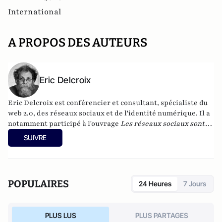
International
A PROPOS DES AUTEURS
Eric Delcroix
Eric Delcroix est conférencier et consultant, spécialiste du
web 2.0, des réseaux sociaux et de l'identité numérique. Il a
notamment participé à l'ouvrage
Les réseaux sociaux sont-
ils nos amis ?
, paru en juin 2012. Il est créateur du
SUIVRE
site
Génération Z
.
POPULAIRES
24 Heures
7 Jours
PLUS LUS
PLUS PARTAGES