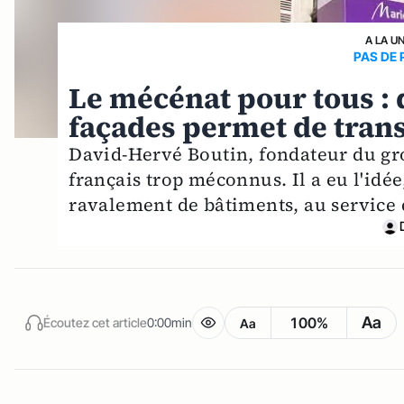
A LA U
PAS DE 
Le mécénat pour tous : 
façades permet de tran
David-Hervé Boutin, fondateur du gr
français trop méconnus. Il a eu l'idée
ravalement de bâtiments, au service d
Aa
100%
Écoutez cet article
0:00min
Aa