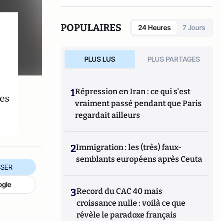
POPULAIRES
24 Heures
7 Jours
PLUS LUS
PLUS PARTAGES
1
Répression en Iran : ce qui s'est
les
vraiment passé pendant que Paris
regardait ailleurs
2
Immigration : les (très) faux-
semblants européens après Ceuta
SER
ogle
3
Record du CAC 40 mais
croissance nulle : voilà ce que
révèle le paradoxe français