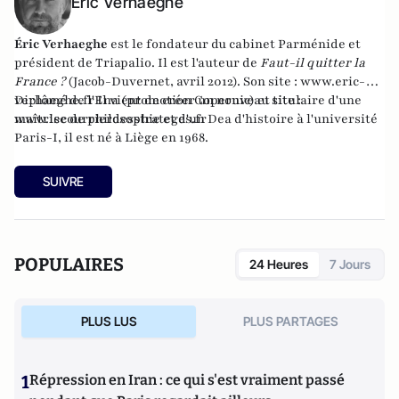
Éric Verhaeghe
Éric Verhaeghe
est le fondateur du
cabinet Parménide
et
président de
Triapalio
. Il est l'auteur de
Faut-il quitter la
France ?
(Jacob-Duvernet, avril 2012). Son site :
www.eric-
verhaeghe.fr
Diplômé de l'Ena (promotion Copernic) et titulaire d'une
Il vient de créer un nouveau site :
www.lecourrierdesstrateges.fr
maîtrise de philosophie et d'un Dea d'histoire à l'université
Paris-I, il est né à Liège en 1968.
SUIVRE
POPULAIRES
24 Heures
7 Jours
PLUS LUS
PLUS PARTAGES
1
Répression en Iran : ce qui s'est vraiment passé