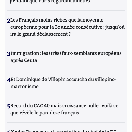
pendant que Paris regardait ailleurs
2
Les Français moins riches que la moyenne
européenne pour la 3e année consécutive : jusqu'où
ira le grand déclassement ?
3
Immigration : les (très) faux-semblants européens
après Ceuta
4
Et Dominique de Villepin accoucha du villepino-
macronisme
5
Record du CAC 40 mais croissance nulle : voilà ce
que révèle le paradoxe français
Xavier Driencourt : l’arrestation du chef de la DZ