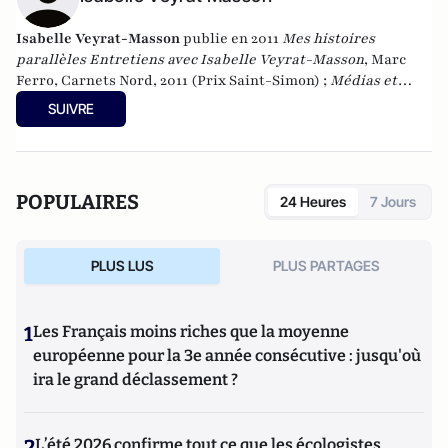
Isabelle Veyrat-Masson
publie en 2011
Mes
histoires
parallèles
Entretiens avec
Isabelle Veyrat-Masson
, Marc
Ferro, Carnets Nord, 2011 (Prix Saint-Simon) ;
Médias et
Elections. La campagne présidentielle de 2007 et sa
SUIVRE
réception
, Ina/ L’Harmattan, 2011.
Elle est Directrice du
Laboratoire Communication et Politique, associée au Centre
d’histoire de Sciences po ; elle a consacré l’essentiel de ses
travaux à l’étude des médias et à la communication
POPULAIRES
24 Heures
7 Jours
politique.
PLUS LUS
PLUS PARTAGES
1
Les Français moins riches que la moyenne
européenne pour la 3e année consécutive : jusqu'où
ira le grand déclassement ?
2
L’été 2026 confirme tout ce que les écologistes