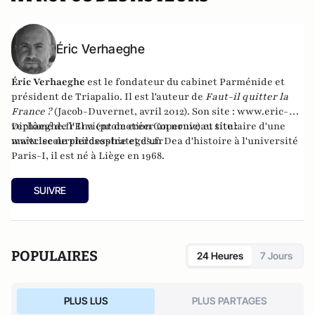
Éric Verhaeghe
Éric Verhaeghe
est le fondateur du
cabinet Parménide
et
président de
Triapalio
. Il est l'auteur de
Faut-il quitter la
France ?
(Jacob-Duvernet, avril 2012). Son site :
www.eric-
verhaeghe.fr
Diplômé de l'Ena (promotion Copernic) et titulaire d'une
Il vient de créer un nouveau site :
www.lecourrierdesstrateges.fr
maîtrise de philosophie et d'un Dea d'histoire à l'université
Paris-I, il est né à Liège en 1968.
SUIVRE
POPULAIRES
24 Heures
7 Jours
PLUS LUS
PLUS PARTAGES