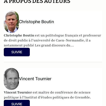
A PROPOS DES AUTEURS
Christophe Boutin
Christophe Boutin
est un politologue français et professeur
de droit public à l’université de Caen-Normandie, il a
notamment publié
Les grand discours du
XXe siècle
(Flammarion 2009) et co-dirigé
Le dictionnaire
SUIVRE
du conservatisme
(Cerf 2017), le
Le dictionnaire des
populismes
(Cerf 2019) et
Le dictionnaire du progressisme
(Seuil 2022). Christophe Boutin est membre de la Fondation
du Pont-Neuf.
Vincent Tournier
Vincent Tournier
est maître de conférence de science
politique à l’Institut d’études politiques de Grenoble.
SUIVRE