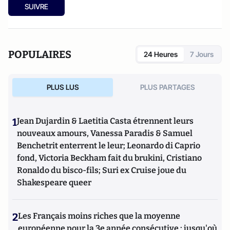
accompagne les entreprises dans la conception de leurs
SUIVRE
stratégies médias sociaux, ainsi que dans la création de
leurs réseaux internes.
POPULAIRES
24 Heures
7 Jours
PLUS LUS
PLUS PARTAGES
1
Jean Dujardin & Laetitia Casta étrennent leurs
nouveaux amours, Vanessa Paradis & Samuel
Benchetrit enterrent le leur; Leonardo di Caprio
fond, Victoria Beckham fait du brukini, Cristiano
Ronaldo du bisco-fils; Suri ex Cruise joue du
Shakespeare queer
2
Les Français moins riches que la moyenne
européenne pour la 3e année consécutive : jusqu'où