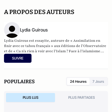
A PROPOS DES AUTEURS
Lydia Guirous
Lydia Guirous est essayite, auteure de « Assimilation en
finir avec ce tabou français » aux éditions de l’Observatoire
et de « Ca n’a rien à voir avec l’Islam ? Face à l’islamisme
réveillons-nous » aux éditions Plon, réédition en version
SUIVRE
augmentée et inédite.
POPULAIRES
24 Heures
7 Jours
PLUS LUS
PLUS PARTAGES