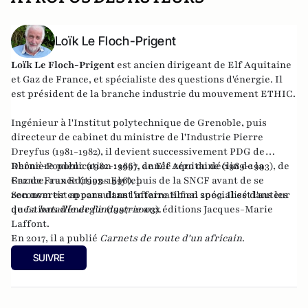
Loïk Le Floch-Prigent
Loïk Le Floch-Prigent
est ancien dirigeant de Elf Aquitaine
et Gaz de France, et spécialiste des questions d'énergie. Il
est président de la branche industrie du mouvement ETHIC.
Ingénieur à l'Institut polytechnique de Grenoble, puis
directeur de cabinet du ministre de l'Industrie Pierre
Dreyfus (1981-1982), il devient successivement PDG de
Rhône-Poulenc (1982-1986), de Elf Aquitaine (1989-1993), de
Dernière publication :
1997, année zéro du déclin de la
Gaz de France (1993-1996), puis de la SNCF avant de se
France
, aux Editions Elytel.
reconvertir en consultant international spécialisé dans les
Son nom est apparu dans l'affaire Elf en 2003. Il est l'auteur
questions d'énergie (1997-2003).
de
La bataille de l'industrie
aux éditions Jacques-Marie
Laffont.
En 2017, il a publié
Carnets de route d'un africain
.
SUIVRE